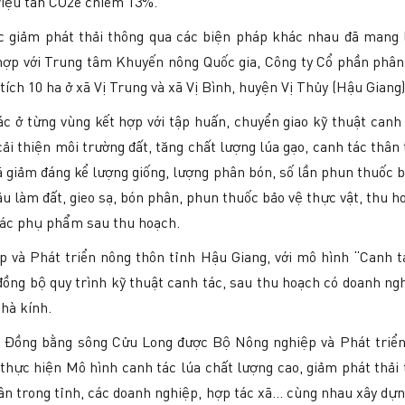
triệu tấn CO2e chiếm 13%.
c giảm phát thải thông qua các biện pháp khác nhau đã mang l
 hợp với Trung tâm Khuyến nông Quốc gia, Công ty Cổ phần phân
tích 10 ha ở xã Vị Trung và xã Vị Bình, huyện Vị Thủy (Hậu Giang)
c ở từng vùng kết hợp với tập huấn, chuyển giao kỹ thuật canh
ải thiện môi trường đất, tăng chất lượng lúa gạo, canh tác thân
đã giảm đáng kể lượng giống, lượng phân bón, số lần phun thuốc b
âu làm đất, gieo sạ, bón phân, phun thuốc bảo vệ thực vật, thu 
 các phụ phẩm sau thu hoạch.
và Phát triển nông thôn tỉnh Hậu Giang, với mô hình “Canh tá
ng bộ quy trình kỹ thuật canh tác, sau thu hoạch có doanh nghi
nhà kính.
c Đồng bằng sông Cửu Long được Bộ Nông nghiệp và Phát triển 
 thực hiện Mô hình canh tác lúa chất lượng cao, giảm phát thải
ân trong tỉnh, các doanh nghiệp, hợp tác xã… cùng nhau xây dựn