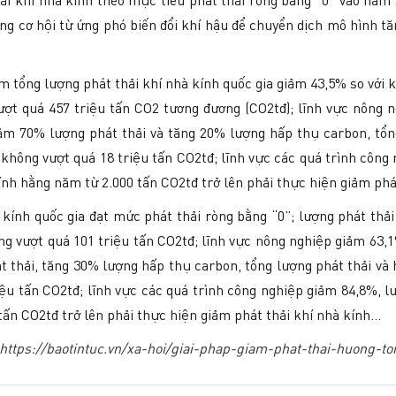
 thải khí nhà kính theo mục tiêu phát thải ròng bằng “0” vào năm
dụng cơ hội từ ứng phó biến đổi khí hậu để chuyển dịch mô hình t
m tổng lượng phát thải khí nhà kính quốc gia giảm 43,5% so với k
ợt quá 457 triệu tấn CO2 tương đương (CO2tđ); lĩnh vực nông 
ảm 70% lượng phát thải và tăng 20% lượng hấp thụ carbon, tổng
i không vượt quá 18 triệu tấn CO2tđ; lĩnh vực các quá trình công
 kính hằng năm từ 2.000 tấn CO2tđ trở lên phải thực hiện giảm ph
kính quốc gia đạt mức phát thải ròng bằng “0”; lượng phát thải
g vượt quá 101 triệu tấn CO2tđ; lĩnh vực nông nghiệp giảm 63,1
 thải, tăng 30% lượng hấp thụ carbon, tổng lượng phát thải và hấ
iệu tấn CO2tđ; lĩnh vực các quá trình công nghiệp giảm 84,8%, l
200 tấn CO2tđ trở lên phải thực hiện giảm phát thải khí nhà kính…
https://baotintuc.vn/xa-hoi/giai-phap-giam-phat-thai-huong-t