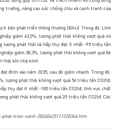
 2050, đóng góp tích cực và trách nhiệm với cộng đồng
ăng trưởng, nâng cao sức chống chịu và cạnh tranh của
ịch bản phát triển thông thường (BAU). Trong đó: Lĩnh
nghiệp giảm 43,0%, lượng phát thải không vượt quá 64
 lượng phát thải và hấp thụ đạt ít nhất -95 triệu tấn
 nghiệp giảm 38,3%, lượng phát thải không vượt quá 86
át thải khí nhà kính.
 đạt đỉnh vào năm 2035, sau đó giảm nhanh. Trong đó:
%, lượng phát thải không vượt quá 56 triệu tấn CO2tđ;
p thụ đạt ít nhất -185 triệu tấn CO2tđ; lĩnh vực chất
ượng phát thải không vượt quá 20 triệu tấn CO2tđ. Các
oi-phat-trien-xanh-20240625111220346.htm