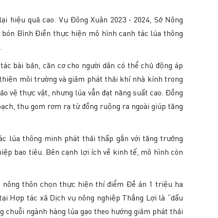
ại hiệu quả cao. Vụ Đông Xuân 2023 - 2024, Sở Nông
 bón Bình Điền thực hiện mô hình canh tác lúa thông
.
 tác bài bản, căn cơ cho người dân có thể chủ động áp
 thiện môi trường và giảm phát thải khí nhà kính trong
ảo vệ thực vật, nhưng lúa vẫn đạt năng suất cao. Đồng
hoạch, thu gom rơm rạ từ đồng ruộng ra ngoài giúp tăng
c lúa thông minh phát thải thấp gắn với tăng trưởng
ệp bao tiêu. Bên cạnh lợi ích về kinh tế, mô hình còn
nông thôn chọn thực hiện thí điểm Đề án 1 triệu ha
 tại Hợp tác xã Dịch vụ nông nghiệp Thắng Lợi là “dấu
g chuỗi ngành hàng lúa gạo theo hướng giảm phát thải