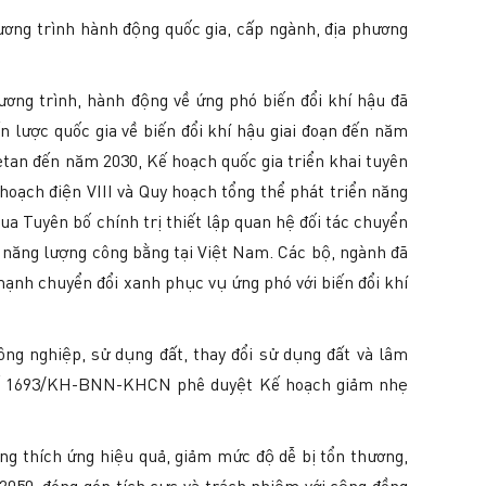
hương trình hành động quốc gia, cấp ngành, địa phương
ương trình, hành động về ứng phó biến đổi khí hậu đã
n lược quốc gia về biến đổi khí hậu giai đoạn đến năm
etan đến năm 2030, Kế hoạch quốc gia triển khai tuyên
hoạch điện VIII và Quy hoạch tổng thể phát triển năng
a Tuyên bố chính trị thiết lập quan hệ đối tác chuyển
i năng lượng công bằng tại Việt Nam. Các bộ, ngành đã
mạnh chuyển đổi xanh phục vụ ứng phó với biến đổi khí
ông nghiệp, sử dụng đất, thay đổi sử dụng đất và lâm
nh số 1693/KH-BNN-KHCN phê duyệt Kế hoạch giảm nhẹ
ộng thích ứng hiệu quả, giảm mức độ dễ bị tổn thương,