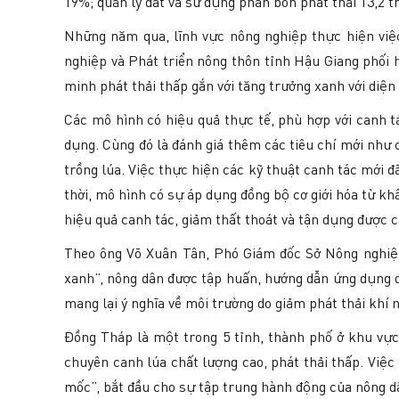
19%; quản lý đất và sử dụng phân bón phát thải 13,2 
Những năm qua, lĩnh vực nông nghiệp thực hiện việ
nghiệp và Phát triển nông thôn tỉnh Hậu Giang phối
minh phát thải thấp gắn với tăng trưởng xanh với diện 
Các mô hình có hiệu quả thực tế, phù hợp với canh tá
dụng. Cùng đó là đánh giá thêm các tiêu chí mới như c
trồng lúa. Việc thực hiện các kỹ thuật canh tác mới 
thời, mô hình có sự áp dụng đồng bộ cơ giới hóa từ kh
hiệu quả canh tác, giảm thất thoát và tận dụng được
Theo ông Võ Xuân Tân, Phó Giám đốc Sở Nông nghiệp 
xanh”, nông dân được tập huấn, hướng dẫn ứng dụng đồ
mang lại ý nghĩa về môi trường do giảm phát thải khí 
Đồng Tháp là một trong 5 tỉnh, thành phố ở khu vự
chuyên canh lúa chất lượng cao, phát thải thấp. Việc
mốc”, bắt đầu cho sự tập trung hành động của nông d