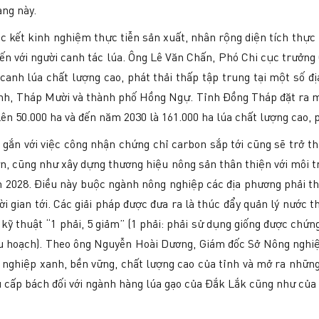
àng này.
kết kinh nghiệm thực tiễn sản xuất, nhân rộng diện tích thực h
đến với người canh tác lúa. Ông Lê Văn Chấn, Phó Chi cục trưởng
n canh lúa chất lượng cao, phát thải thấp tập trung tại một số
, Tháp Mười và thành phố Hồng Ngự. Tỉnh Đồng Tháp đặt ra mụ
lên 50.000 ha và đến năm 2030 là 161.000 ha lúa chất lượng cao, p
 gắn với việc công nhận chứng chỉ carbon sắp tới cũng sẽ tr
, cũng như xây dựng thương hiệu nông sản thân thiện với môi tr
 2028. Điều này buộc ngành nông nghiệp các địa phương phải th
ời gian tới. Các giải pháp được đưa ra là thúc đẩy quản lý nước 
 kỹ thuật “1 phải, 5 giảm” (1 phải: phải sử dụng giống được chứ
hu hoạch). Theo ông Nguyễn Hoài Dương, Giám đốc Sở Nông nghiệ
 nghiệp xanh, bền vững, chất lượng cao của tỉnh và mở ra nhữn
u cấp bách đối với ngành hàng lúa gạo của Đắk Lắk cũng như của