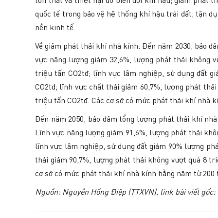
tổn thất và thiệt hại do biến đổi khí hậu; giảm phát
quốc tế trong bảo vệ hệ thống khí hậu trái đất; tận 
nền kinh tế.
Về giảm phát thải khí nhà kính: Đến năm 2030, bảo đả
vực năng lượng giảm 32,6%, lượng phát thải không vư
triệu tấn CO2tđ; lĩnh vực lâm nghiệp, sử dụng đất gi
CO2tđ; lĩnh vực chất thải giảm 60,7%, lượng phát thả
triệu tấn CO2tđ. Các cơ sở có mức phát thải khí nhà
Đến năm 2050, bảo đảm tổng lượng phát thải khí nhà 
Lĩnh vực năng lượng giảm 91,6%, lượng phát thải khôn
lĩnh vực lâm nghiệp, sử dụng đất giảm 90% lượng phát
thải giảm 90,7%, lượng phát thải không vượt quá 8 tr
cơ sở có mức phát thải khí nhà kính hằng năm từ 
Nguồn: Nguyễn Hồng Điệp (TTXVN), link bài viết gốc: