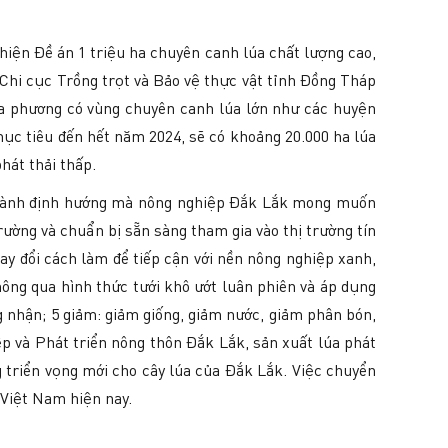
iện Đề án 1 triệu ha chuyên canh lúa chất lượng cao,
 Chi cục Trồng trọt và Bảo vệ thực vật tỉnh Đồng Tháp
 địa phương có vùng chuyên canh lúa lớn như các huyện
c tiêu đến hết năm 2024, sẽ có khoảng 20.000 ha lúa
hát thải thấp.
ở thành định hướng mà nông nghiệp Đắk Lắk mong muốn
ường và chuẩn bị sẵn sàng tham gia vào thị trường tín
ay đổi cách làm để tiếp cận với nền nông nghiệp xanh,
thông qua hình thức tưới khô ướt luân phiên và áp dụng
ng nhận; 5 giảm: giảm giống, giảm nước, giảm phân bón,
p và Phát triển nông thôn Đắk Lắk, sản xuất lúa phát
g triển vọng mới cho cây lúa của Đắk Lắk. Việc chuyển
 Việt Nam hiện nay.