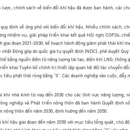
 lược, chính sách về biến đổi khí hậu đã được ban hành, các c
y định về ứng phó với biến đổi khí hậu. Nhiều chính sách, ch
ững nhiệm vụ, giải pháp triển khai kết quả Hội nghị COP26; chiế
h giai đoạn 2021-2030; kế hoạch hành động giảm phát thải khí m
nhật Đóng góp do quốc gia tự quyết định (NDC); phê duyệt Quy 
hế bằng nguồn điện từ năng lượng tái tạo, điện khí LNG; thông qu
riển khai Tuyên bố chính trị thiết lập quan hệ đối tác chuyển đổ
 tiêu phát thải ròng bằng “0”. Các doanh nghiệp vào cuộc, đẩy 
 khí nhà kính từ nay đến 2030 cho các lĩnh vực năng lượng, n
ộ Nông nghiệp và Phát triển nông thôn đã ban hành Quyết đị
iển nông thôn đến năm 2030, định hướng đến năm 2050.
 khí hậu giai đoạn đến năm 2050 với mục tiêu tổng quát, chủ đ