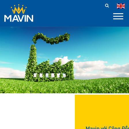
HOẠT ĐỘNG
TRÁCH NHIỆM
XÃ HỘI
Mavin với Cộng Đồ